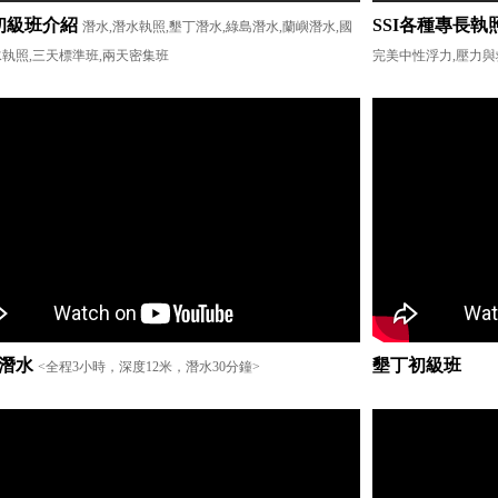
I初級班介紹
SSI各種專長執
潛水,潛水執照,墾丁潛水,綠島潛水,蘭嶼潛水,國
執照,三天標準班,兩天密集班
完美中性浮力,壓力與
潛水
墾丁初級班
<全程3小時，深度12米，潛水30分鐘>