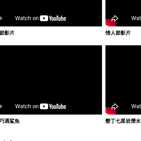
節影片
情人節影片
巧遇鯊魚
墾丁七星岩潛水