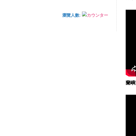
瀏覽人數:
蘭嶼