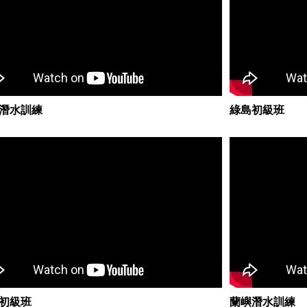
潛水訓練
綠島初級班
初級班
蘭嶼潛水訓練