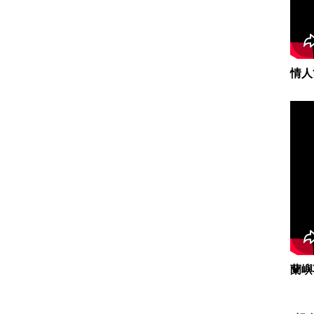
情人
蘭嶼