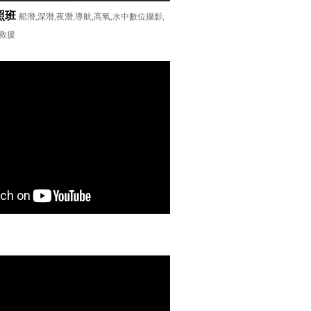
照班
船潛,深潛,夜潛,導航,高氧,水中數位攝影,
救援