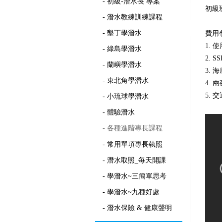
- 初級-潛水長 專案
初級
- 潛水教練訓練課程
- 墾丁學潛水
費用
1.
- 綠島學潛水
2.
- 蘭嶼學潛水
3. 
- 東北角學潛水
4.
5.
- 小琉球學潛水
- 體驗潛水
- 各種進階專長課程
- 常用單項專長執照
- 潛水取照_每天開課
- 學潛水~三簡單思考
- 學潛水~九種好處
- 潛水保險 & 健康聲明