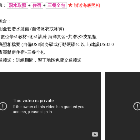
班：
潛水取照
+
住宿
+
三餐全包
贈送海底照相
包含：
 使用全套潛水裝備 (自備泳衣或泳褲)
 SSI數位學科教材+術科訓練.海洋實習~共潛水5支氣瓶
海底照相檔案 (自備USB隨身碟或行動硬碟4G以上)建議USB3.0
 兩夜團體房住宿+三餐全包
 交通接送：訓練期間，墾丁地區免費交通接送