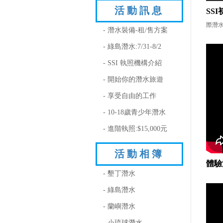
活動訊息
SS
際潛水
- 潛水裝備-租/售方案
- 綠島潛水:7/31-8/2
- SSI 執照機構介紹
- 開始你的潛水旅遊
- 享受自由的工作
- 10-18歲青少年潛水
- 進階執照:$15,000元
活動相簿
體驗
- 墾丁潛水
- 綠島潛水
- 蘭嶼潛水
- 小琉球潛水