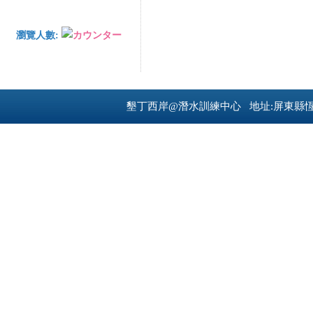
瀏覽人數:
墾丁西岸@潛水訓練中心 地址:屏東縣恆春鎮南