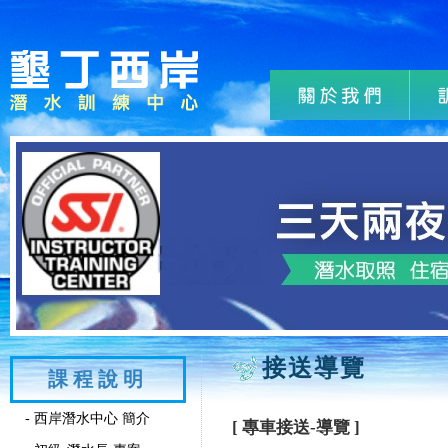
接送導覽
課程說明
- 西岸潛水中心 簡介
[ 專車接送-導覽 ]