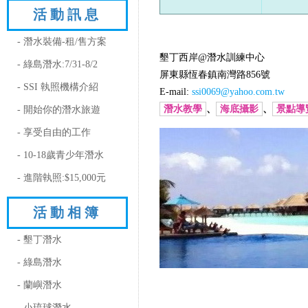
活動訊息
- 潛水裝備-租/售方案
墾丁西岸@潛水訓練中心
- 綠島潛水:7/31-8/2
屏東縣恆春鎮南灣路856號
- SSI 執照機構介紹
E-mail:
ssi0069@yahoo.com.tw
潛水教學
、
海底攝影
、
景點導
- 開始你的潛水旅遊
- 享受自由的工作
- 10-18歲青少年潛水
- 進階執照:$15,000元
活動相簿
- 墾丁潛水
- 綠島潛水
- 蘭嶼潛水
- 小琉球潛水