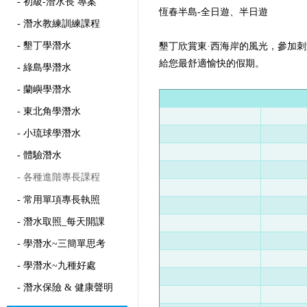
- 初級-潛水長 專案
恆春半島-全日遊、半日遊
- 潛水教練訓練課程
- 墾丁學潛水
墾丁欣賞東·西海岸的風光，參加刺激的
給您最舒適愉快的假期。
- 綠島學潛水
- 蘭嶼學潛水
- 東北角學潛水
- 小琉球學潛水
- 體驗潛水
- 各種進階專長課程
- 常用單項專長執照
- 潛水取照_每天開課
- 學潛水~三簡單思考
- 學潛水~九種好處
- 潛水保險 & 健康聲明