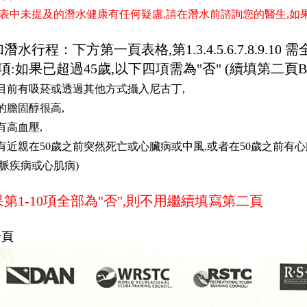
表中未提及的潛水健康有任何疑慮,請在潛水前諮詢您的醫生,如
潛水行程：下方第一頁表格,第1.3.4.5.6.7.8.9.10 
項:如果已超過45歲,以下四項需為"否" (續填第二頁B
我目前有吸菸或透過其他方式攝入尼古丁,
我的膽固醇很高,
我有高血壓,
我有近親在50歲之前突然死亡或心臟病或中風,或者在50歲之前有
脈疾病或心肌病)
第1-10項全部為"否",則不用繼續填寫第二頁
一頁