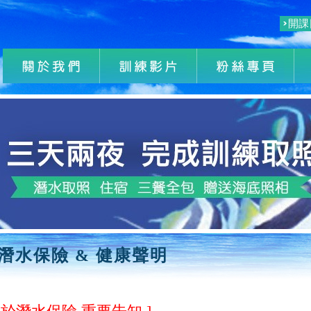
開課
潛水保險 & 健康聲明