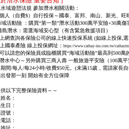
關於潛水保險 重要告知 ]
照水域遊憩法規 參加潛水相關活動：
.請個人（自費$）自行投保～國泰、富邦、南山、新光、旺
活動險 ：購買“第一類”潛水活動300萬平安險+30萬傷
*離島潛水：需選海域安心型（有含緊急救援項目）
可上網查詢各保險公司的線上快速投保系統 (如線上投保,選20
上國泰產險 線上投保網址：
https://www.cathay-ins.com.tw/cathayins
也可以請您的保險員或臨櫃購買“海域活動險”最高到500萬
本潛水中心～另外購買三商人壽 一般旅遊平安險（100萬平
期間/每人/每24小時/收費$50元。(未滿15歲，需請家
您出發那一刻 開始有全方位保障
提供以下完整保險資料～～
文姓名：
元生日：
份證號：
機電話：
絡地址：