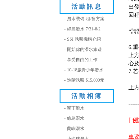
活動訊息
出
回
- 潛水裝備-租/售方案
- 綠島潛水:7/31-8/2
*
- SSI 執照機構介紹
6.
- 開始你的潛水旅遊
上
- 享受自由的工作
心
- 10-18歲青少年潛水
7.
- 進階執照:$15,000元
上
活動相簿
-----
- 墾丁潛水
- 綠島潛水
[ 
- 蘭嶼潛水
重
- 小琉球潛水