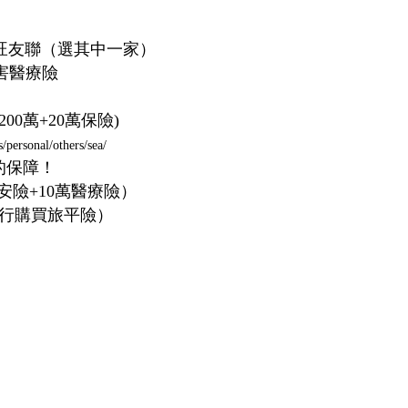
旺友聯（選其中一家）
害醫療險
0萬+20萬保險)
/personal/others/sea/
的保障！
安險+10萬醫療險）
長自行購買旅平險）